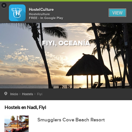
×
HostelCulture
VIEW
Hostelculture
FREE - In Google Play
FIYI, OCEANÍA
Inicio
Hostels
Fiyi
Hostels en Nadi, Fiyi
Smugglers Cove Beach Resort