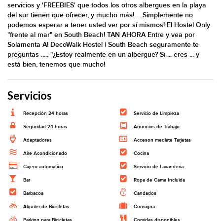
servicios y 'FREEBIES' que todos los otros albergues en la playa
del sur tienen que ofrecer, y mucho más! ... Simplemente no
podemos esperar a tener usted ver por sí mismos! El Hostel Only
"frente al mar" en South Beach! TAN AHORA Entre y vea por
Solamenta A! DecoWalk Hostel | South Beach seguramente te
preguntas ..... "¿Estoy realmente en un albergue? Si ... eres ... y
está bien, tenemos que mucho!
Servicios
Recepción 24 horas
Servicio de Limpieza
Seguridad 24 horas
Anuncios de Trabajo
Adaptadores
Acceson mediate Tarjetas
Aire Acondicionado
Cocina
Cajero automatico
Servicio de Lavanderia
Bar
Ropa de Cama Incluida
Barbacoa
Candados
Alquiler de Bicicletas
Consigna
Parking para Bicicletas
Comidas disponibles