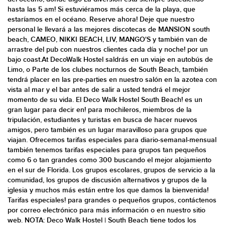
hasta las 5 am! Si estuviéramos más cerca de la playa, que
estaríamos en el océano. Reserve ahora! Deje que nuestro
personal le llevará a las mejores discotecas de MANSION south
beach, CAMEO, NIKKI BEACH, LIV, MANGO'S y también van de
arrastre del pub con nuestros clientes cada día y noche! por un
bajo coast.At DecoWalk Hostel saldrás en un viaje en autobús de
Limo, o Parte de los clubes nocturnos de South Beach, también
tendrá placer en las pre-parties en nuestro salón en la azotea con
vista al mar y el bar antes de salir a usted tendrá el mejor
momento de su vida. El Deco Walk Hostel South Beach! es un
gran lugar para decir en! para mochileros, miembros de la
tripulación, estudiantes y turistas en busca de hacer nuevos
amigos, pero también es un lugar maravilloso para grupos que
viajan. Ofrecemos tarifas especiales para diario-semanal-mensual
también tenemos tarifas especiales para grupos tan pequeños
como 6 o tan grandes como 300 buscando el mejor alojamiento
en el sur de Florida. Los grupos escolares, grupos de servicio a la
comunidad, los grupos de discusión alternativos y grupos de la
iglesia y muchos más están entre los que damos la bienvenida!
Tarifas especiales! para grandes o pequeños grupos, contáctenos
por correo electrónico para más información o en nuestro sitio
web. NOTA: Deco Walk Hostel | South Beach tiene todos los