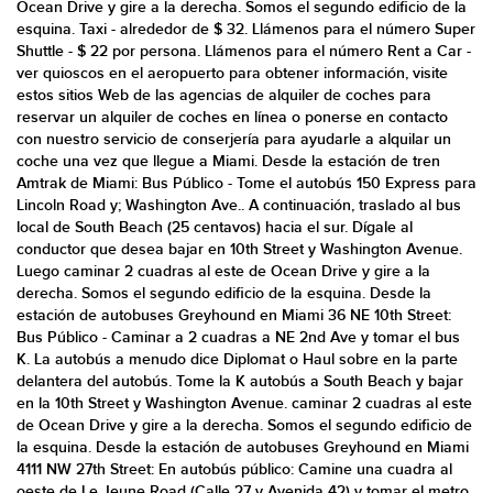
Ocean Drive y gire a la derecha. Somos el segundo edificio de la
esquina. Taxi - alrededor de $ 32. Llámenos para el número Super
Shuttle - $ 22 por persona. Llámenos para el número Rent a Car -
ver quioscos en el aeropuerto para obtener información, visite
estos sitios Web de las agencias de alquiler de coches para
reservar un alquiler de coches en línea o ponerse en contacto
con nuestro servicio de conserjería para ayudarle a alquilar un
coche una vez que llegue a Miami. Desde la estación de tren
Amtrak de Miami: Bus Público - Tome el autobús 150 Express para
Lincoln Road y; Washington Ave.. A continuación, traslado al bus
local de South Beach (25 centavos) hacia el sur. Dígale al
conductor que desea bajar en 10th Street y Washington Avenue.
Luego caminar 2 cuadras al este de Ocean Drive y gire a la
derecha. Somos el segundo edificio de la esquina. Desde la
estación de autobuses Greyhound en Miami 36 NE 10th Street:
Bus Público - Caminar a 2 cuadras a NE 2nd Ave y tomar el bus
K. La autobús a menudo dice Diplomat o Haul sobre en la parte
delantera del autobús. Tome la K autobús a South Beach y bajar
en la 10th Street y Washington Avenue. caminar 2 cuadras al este
de Ocean Drive y gire a la derecha. Somos el segundo edificio de
la esquina. Desde la estación de autobuses Greyhound en Miami
4111 NW 27th Street: En autobús público: Camine una cuadra al
oeste de Le Jeune Road (Calle 27 y Avenida 42) y tomar el metro