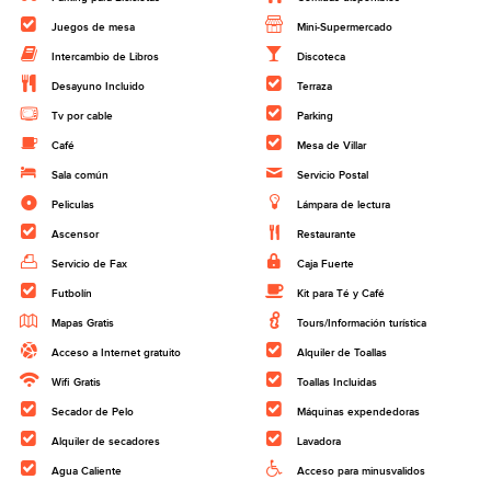
Juegos de mesa
Mini-Supermercado
Intercambio de Libros
Discoteca
Desayuno Incluido
Terraza
Tv por cable
Parking
Café
Mesa de Villar
Sala común
Servicio Postal
Peliculas
Lámpara de lectura
Ascensor
Restaurante
Servicio de Fax
Caja Fuerte
Futbolín
Kit para Té y Café
Mapas Gratis
Tours/Información turística
Acceso a Internet gratuito
Alquiler de Toallas
Wifi Gratis
Toallas Incluidas
Secador de Pelo
Máquinas expendedoras
Alquiler de secadores
Lavadora
Agua Caliente
Acceso para minusvalidos